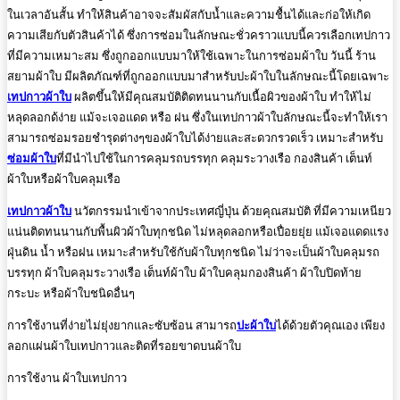
ในเวลาอันสั้น ทำให้สินค้าอาจจะสัมผัสกับน้ำและความชื้นได้และก่อให้เกิด
ความเสียกับตัวสินค้าได้ ซึ่งการซ่อมในลักษณะชั่วคราวแบบนี้ควรเลือกเทปกาว
ที่มีความเหมาะสม ซึ่งถูกออกแบบมาให้ใช้เฉพาะในการซ่อมผ้าใบ วันนี้ ร้าน
สยามผ้าใบ มีผลิตภัณฑ์ที่ถูกออกแบบมาสำหรับปะผ้าใบในลักษณะนี้โดยเฉพาะ
เทปกาวผ้าใบ
ผลิตขึ้นให้มีคุณสมบัติติดทนนานกับเนื้อผิวของผ้าใบ ทำให้ไม่
หลุดลอกด้ง่าย แม้จะเจอแดด หรือ ฝน ซึ่งในเทปกาวผ้าใบลักษณะนี้จะทำให้เรา
สามารถซ่อมรอยชำรุดต่างๆของผ้าใบได้ง่ายและสะดวกรวดเร็ว เหมาะสำหรับ
ซ่อมผ้าใบ
ที่มีนำไปใช้ในการคลุมรถบรรทุก คลุมระวางเรือ กองสินค้า เต็นท์
ผ้าใบหรือผ้าใบคลุมเรือ
เทปกาวผ้าใบ
นวัตกรรมนำเข้าจากประเทศญี่ปุ่น ด้วยคุณสมบัติ ที่มีความเหนียว
แน่นติดทนนานกับพื้นผิวผ้าใบทุกชนิด ไม่หลุดลอกหรือเปื่อยยุ่ย แม้เจอแดดแรง
ฝุ่นดิน น้ำ หรือฝน เหมาะสำหรับใช้กับผ้าใบทุกชนิด ไม่ว่าจะเป็นผ้าใบคลุมรถ
บรรทุก ผ้าใบคลุมระวางเรือ เต็นท์ผ้าใบ ผ้าใบคลุมกองสินค้า ผ้าใบปิดท้าย
กระบะ หรือผ้าใบชนิดอื่นๆ
การใช้งานที่ง่ายไม่ยุ่งยากและซับซ้อน สามารถ
ปะผ้าใบ
ได้ด้วยตัวคุณเอง เพียง
ลอกแผ่นผ้าใบเทปกาวและติดที่รอยขาดบนผ้าใบ
การใช้งาน ผ้าใบเทปกาว