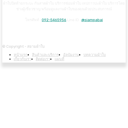
ผ้าใบปิดท้ายกระบะ กันสาดผ้าใบ บริการซ่อมผ้าใบ เทปกาวปะผ้าใบ บริการโดย
ช่างผู้เชี่ยวชาญ พร้อมดูแลงานผ้าใบของคุณด้วยประสบการณ์
โทรศัพท์ :
092-5465956
Line ID :
@siampabai
© Copyright - สยามผ้าใบ
หน้าแรก
สินค้าและบริการ
อัลบัมงาน
บทความผ้าใบ
เกี่ยวกับเรา
ติดต่อเรา
แผนที่