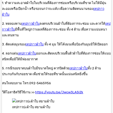
1. ทำความสะอาดผ้าใบในบริเวณที่ต้องการซ่อมหรือบริเวณที่ขาด ไม่ให้มีฝุ่น
ละอองหรือเปียกน้ำ หรือรอจนกว่าจะแห้ง เพื่อความติดทนนานของ
เทปกาว
ผ้าใบ
2. ทดลองทาบ
เทปกาวผ้าใบ
ลงตรงบริเวณผ้าใบที่ต้องการจะซ่อม และควรให้
เทป
กาวผ้าใบ
มีพื้นที่ใหญ่กว่าแผลที่ต้องการจะซ่อม ทั้ง 4 ด้าน เพื่อความแน่นหนา
และทนทาน
3. ตัดแต่งมุมของ
เทปกาวผ้าใบ
ทั้ง 4 มุม ให้โค้งมนเพื่อป้องกันมุมมิให้เปิดออก
4. ลอกแผ่น
เทปกาวผ้าใบ
ออกและติดลงบริเวณพื้นผิวผ้าใบที่ต้องการซ่อมให้แนบ
สนิทเพื่อมิให้มีฟองอากาศ
5. กรณีรอยขาดบนผ้าใบมีขนาดใหญ่ ควรปิดด้วย
เทปกาวผ้าใบ
ทั้ง 2 ด้าน
ประกบกันกับรอยขาด เพื่อช่วยให้รอยที่ขาดนั้นแน่นสนิทยิ่งขึ้น
สนใจสอบถาม โทร.092-5465956
วีดีโอสาธิตวิธีใช้งาน >>
https://youtu.be/Jwcw3LA5lZk
เทปกาวปะผ้าใบ สยามผ้าใบ