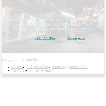
ร้านสยามผ้าใบ ผลิตและจำหน่ายผ้าใบรถบรรทุก เต็นท์ผ้าใบ ผ้าใบคลุมรถคอก
ผ้าใบปิดท้ายกระบะ กันสาดผ้าใบ บริการซ่อมผ้าใบ เทปกาวปะผ้าใบ บริการโดย
ช่างผู้เชี่ยวชาญ พร้อมดูแลงานผ้าใบของคุณด้วยประสบการณ์
โทรศัพท์ :
092-5465956
Line ID :
@siampabai
© Copyright - สยามผ้าใบ
หน้าแรก
สินค้าและบริการ
อัลบัมงาน
บทความผ้าใบ
เกี่ยวกับเรา
ติดต่อเรา
แผนที่