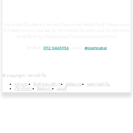
ร้านสยามผ้าใบ ผลิตและจำหน่ายผ้าใบรถบรรทุก เต็นท์ผ้าใบ ผ้าใบคลุมรถคอก
ผ้าใบปิดท้ายกระบะ กันสาดผ้าใบ บริการซ่อมผ้าใบ เทปกาวปะผ้าใบ บริการโดย
ช่างผู้เชี่ยวชาญ พร้อมดูแลงานผ้าใบของคุณด้วยประสบการณ์
โทรศัพท์ :
092-5465956
Line ID :
@siampabai
© Copyright - สยามผ้าใบ
หน้าแรก
สินค้าและบริการ
อัลบัมงาน
บทความผ้าใบ
เกี่ยวกับเรา
ติดต่อเรา
แผนที่