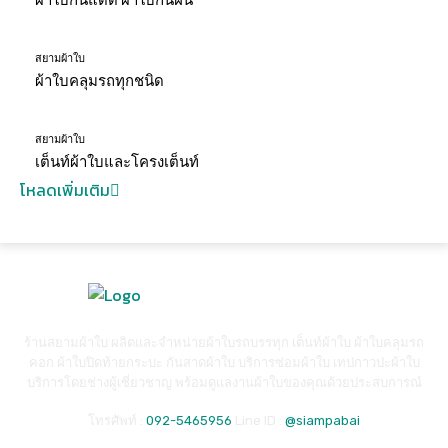
ผ้าใบกันแดด ผ้าใบกันฝน
สยามผ้าใบ
ผ้าใบคลุมรถทุกชนิด
สยามผ้าใบ
เต็นท์ผ้าใบและโครงเต็นท์
โหลดเพิ่มเติม
ร้านสยามผ้าใบ ผลิตและจำหน่ายผ้าใบรถบรรทุก เต็นท์ผ้าใบ ผ้าใบคลุมรถ
คอก ผ้าใบปิดท้ายกระบะ กันสาดผ้าใบ บริการซ่อมผ้าใบ เทปกาวปะผ้าใบ
บริการโดยช่างผู้เชี่ยวชาญ พร้อมดูแลงานผ้าใบของคุณด้วยประสบการณ์
โทรศัพท์ :
092-5465956
Line ID :
@siampabai