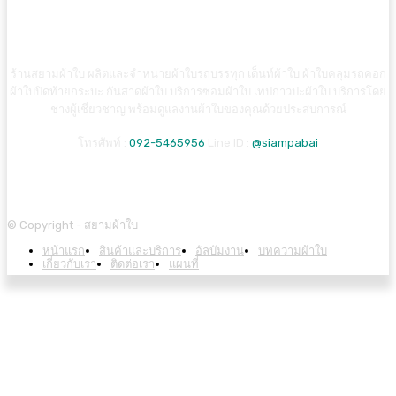
ร้านสยามผ้าใบ ผลิตและจำหน่ายผ้าใบรถบรรทุก เต็นท์ผ้าใบ ผ้าใบคลุมรถคอก
ผ้าใบปิดท้ายกระบะ กันสาดผ้าใบ บริการซ่อมผ้าใบ เทปกาวปะผ้าใบ บริการโดย
ช่างผู้เชี่ยวชาญ พร้อมดูแลงานผ้าใบของคุณด้วยประสบการณ์
โทรศัพท์ :
092-5465956
Line ID :
@siampabai
© Copyright - สยามผ้าใบ
หน้าแรก
สินค้าและบริการ
อัลบัมงาน
บทความผ้าใบ
เกี่ยวกับเรา
ติดต่อเรา
แผนที่