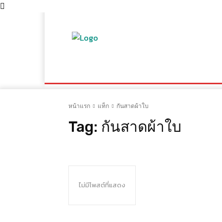
หน้าแรก
สินค้าและบริการ
อัลบัมงาน
บทคว
หน้าแรก
แท็ก
กันสาดผ้าใบ
Tag:
กันสาดผ้าใบ
ไม่มีโพสต์ที่แสดง