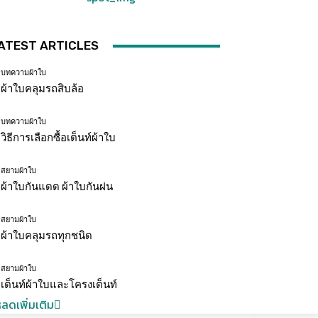
ATEST ARTICLES
บทความผ้าใบ
ผ้าใบคลุมรถสิบล้อ
บทความผ้าใบ
วิธีการเลือกซื้อเต็นท์ผ้าใบ
สยามผ้าใบ
ผ้าใบกันแดด ผ้าใบกันฝน
สยามผ้าใบ
ผ้าใบคลุมรถทุกชนิด
สยามผ้าใบ
เต็นท์ผ้าใบและโครงเต็นท์
ลดเพิ่มเติม