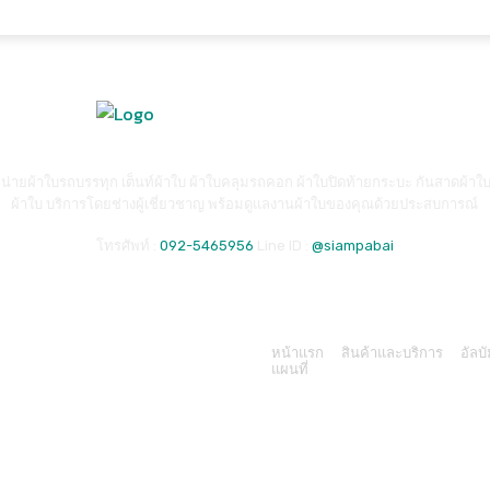
่ายผ้าใบรถบรรทุก เต็นท์ผ้าใบ ผ้าใบคลุมรถคอก ผ้าใบปิดท้ายกระบะ กันสาดผ้าใ
ผ้าใบ บริการโดยช่างผู้เชี่ยวชาญ พร้อมดูแลงานผ้าใบของคุณด้วยประสบการณ์
โทรศัพท์ :
092-5465956
Line ID :
@siampabai
หน้าแรก
สินค้าและบริการ
อัลบ
แผนที่