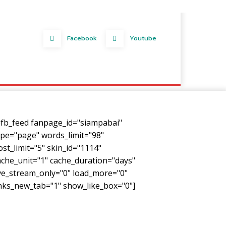
Facebook
Youtube
efb_feed fanpage_id="siampabai"
ype="page" words_limit="98"
ost_limit="5" skin_id="1114"
ache_unit="1" cache_duration="days"
ive_stream_only="0" load_more="0"
inks_new_tab="1" show_like_box="0"]