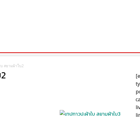
ามผ้าใบ
เกี่ยวกับเรา
ติดต่อเรา
แผนที่
ใบ สยามผ้าใบ2
บ2
[
t
p
c
l
l