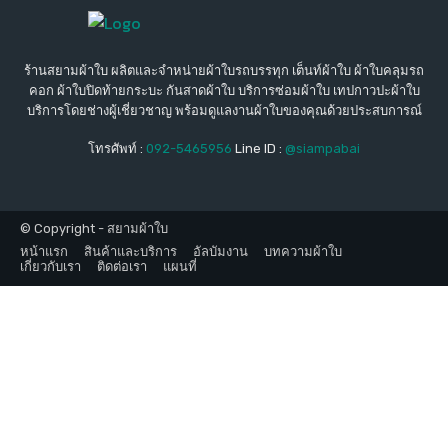
ร้านสยามผ้าใบ ผลิตและจำหน่ายผ้าใบรถบรรทุก เต็นท์ผ้าใบ ผ้าใบคลุมรถ
คอก ผ้าใบปิดท้ายกระบะ กันสาดผ้าใบ บริการซ่อมผ้าใบ เทปกาวปะผ้าใบ
บริการโดยช่างผู้เชี่ยวชาญ พร้อมดูแลงานผ้าใบของคุณด้วยประสบการณ์
โทรศัพท์ :
092-5465956
Line ID :
@siampabai
© Copyright - สยามผ้าใบ
หน้าแรก
สินค้าและบริการ
อัลบัมงาน
บทความผ้าใบ
เกี่ยวกับเรา
ติดต่อเรา
แผนที่