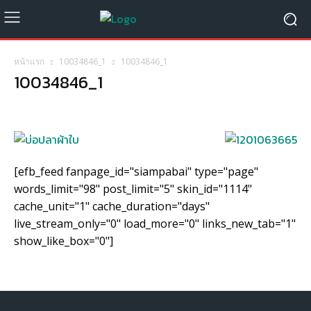
หน้าแรก
10034846_1
10034846_1
10034846_1
[efb_feed fanpage_id="siampabai" type="page"
words_limit="98" post_limit="5" skin_id="1114"
cache_unit="1" cache_duration="days"
live_stream_only="0" load_more="0" links_new_tab="1"
show_like_box="0"]