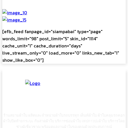
[efb_feed fanpage_id="siampabai" type="page"
words_limit="98" post_limit="5" skin_id="1114"
cache_unit="1" cache_duration="days"
live_stream_only="0" load_more="0" links_new_tab="1"
show_like_box="0"]
ร้านสยามผ้าใบ ผลิตและจำหน่ายผ้าใบรถบรรทุก เต็นท์ผ้าใบ ผ้าใบคลุมรถคอก
ผ้าใบปิดท้ายกระบะ กันสาดผ้าใบ บริการซ่อมผ้าใบ เทปกาวปะผ้าใบ บริการโดย
ช่างผู้เชี่ยวชาญ พร้อมดูแลงานผ้าใบของคุณด้วยประสบการณ์